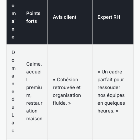
o
m
Points
Avis client
Expert RH
ai
forts
n
e
D
o
Calme,
m
accuei
« Un cadre
ai
l
« Cohésion
parfait pour
n
premiu
retrouvée et
ressouder
e
m,
organisation
nos équipes
d
restaur
fluide. »
en quelques
u
ation
heures. »
L
maison
a
c