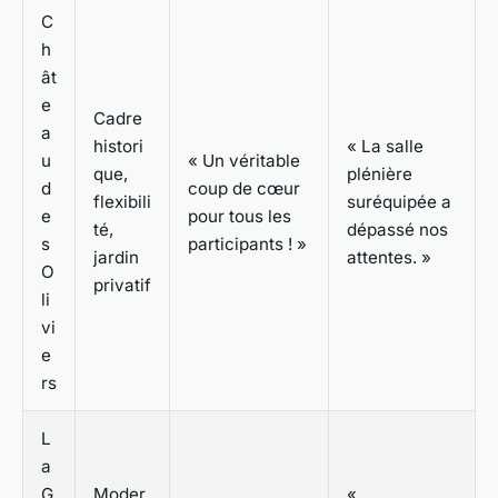
C
h
ât
e
Cadre
a
histori
« La salle
u
« Un véritable
que,
plénière
d
coup de cœur
flexibili
suréquipée a
e
pour tous les
té,
dépassé nos
s
participants ! »
jardin
attentes. »
O
privatif
li
vi
e
rs
L
a
G
Moder
«