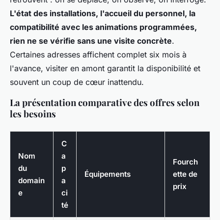
L'état des installations, l'accueil du personnel, la
compatibilité avec les animations programmées,
rien ne se vérifie sans une visite concrète
.
Certaines adresses affichent complet six mois à
l'avance, visiter en amont garantit la disponibilité et
souvent un coup de cœur inattendu.
La présentation comparative des offres selon
les besoins
C
Nom
a
Fourch
du
p
Équipements
ette de
domain
a
prix
e
ci
té