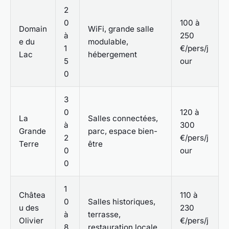
2
0
100 à
Domain
WiFi, grande salle
à
250
e du
modulable,
1
€/pers/j
Lac
hébergement
5
our
0
3
0
120 à
La
Salles connectées,
à
300
Grande
parc, espace bien-
2
€/pers/j
Terre
être
0
our
0
1
Châtea
110 à
0
Salles historiques,
u des
230
à
terrasse,
Olivier
€/pers/j
8
restauration locale