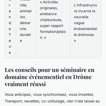
« Activités
r
nité,
L'infrastructu
originales,
a
animat
re incarne la
ambiance
n
ion,
nouvelle
chaleureuse,
d
démar
vague
super rapport
e
che
événementiel
formation/plais
T
durabl
le drômoise.
ir. »
e
e
»
rr
e
Les conseils pour un séminaire en
domaine événementiel en Drôme
vraiment réussi
Vous anticipez, vous synchronisez, vous inventez.
Transport, navettes, co-voiturage, rien n'est laissé au