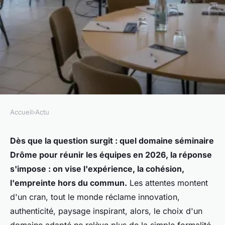
Accueil
›
Actu
ACTU
Quel domaine séminaire
Dès que la question surgit : quel domaine séminaire
Drôme pour réunir les équipes en 2026, la réponse
Drôme choisir pour un
s'impose : on vise l'expérience, la cohésion,
événement d’entreprise réussi
l'empreinte hors du commun.
Les attentes montent
en 2026 ?
d'un cran, tout le monde réclame innovation,
authenticité, paysage inspirant, alors, le choix d'un
Lambert
•
12/06/2026 09:05
•
9 min de lecture