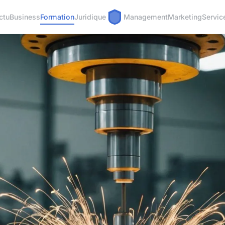
ctu
Business
Formation
Juridique
Management
Marketing
Servic