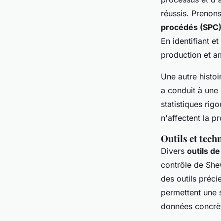
réussis. Prenon
procédés (SPC
En identifiant et
production et amé
Une autre histo
a conduit à une
statistiques rig
n'affectent la p
Outils et tech
Divers
outils de
contrôle de Sh
des outils préci
permettent une 
données concrè