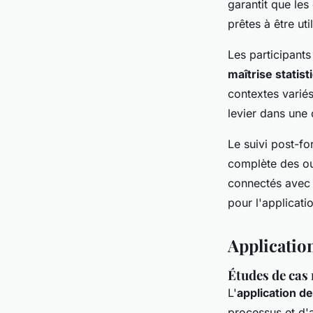
garantit que le
prêtes à être ut
Les participant
maîtrise statist
contextes variés
levier dans une 
Le suivi post-fo
complète des ou
connectés avec 
pour l'applicati
Application
Études de cas 
L'
application de
processus et d'