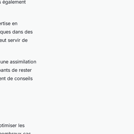
s également
rtise en
iques
dans des
eut servir de
 une assimilation
ants de rester
ent de conseils
timiser les
e nombreux cas