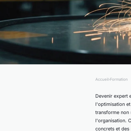
Accueil
›
Formation
FORMATION
Devenez expert en ma
Devenir expert e
l'optimisation e
des procédés indust
transforme non 
l'organisation. 
concrets et des