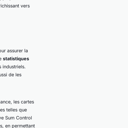
ichissant vers
ur assurer la
de
statistiques
 industriels.
ssi de les
iance, les cartes
s telles que
ve Sum Control
és, en permettant