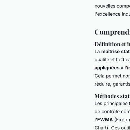
Diego
•
11 décembre 2024
•
6 min de lecture
nouvelles compé
l'excellence indu
Comprendre
Définition et
La
maîtrise sta
qualité et l'effi
appliquées à l’i
Cela permet non
réduire, garanti
Méthodes stati
Les principales 
de contrôle com
l'
EWMA
(Expone
Chart). Ces outi