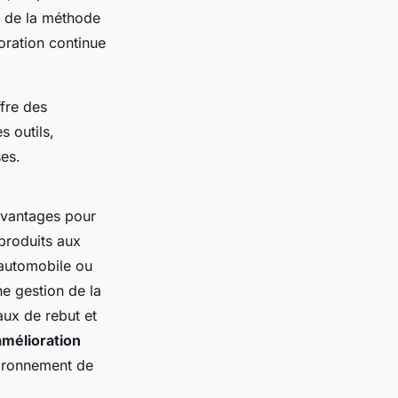
on de la méthode
oration continue
fre des
 outils,
es.
vantages pour
 produits aux
'automobile ou
e gestion de la
aux de rebut et
amélioration
vironnement de