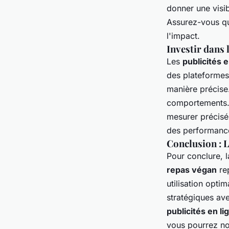
donner une visib
Assurez-vous qu
l'impact.
Investir dans l
Les
publicités e
des plateforme
manière précise.
comportements
mesurer précisé
des performances
Conclusion : L
Pour conclure, 
repas végan
re
utilisation opti
stratégiques av
publicités en li
vous pourrez no