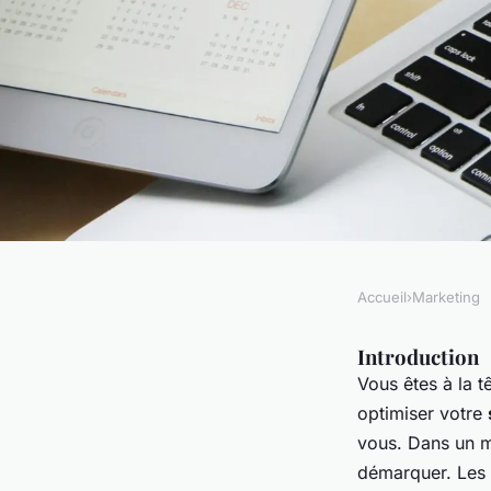
Accueil
›
Marketing
MARKETING
Quelle stratégie de 
Introduction
Vous êtes à la t
est la plus efficace
optimiser votre
vous. Dans un ma
de livraison de repa
démarquer. Les