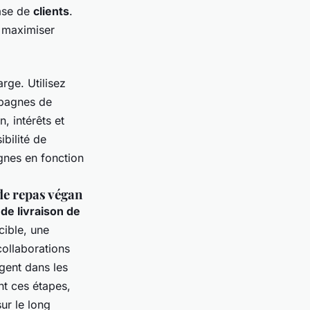
base de
clients
.
 maximiser
rge. Utilisez
pagnes de
, intérêts et
bilité de
gnes en fonction
de repas végan
de livraison de
ible, une
collaborations
igent dans les
nt ces étapes,
sur le long