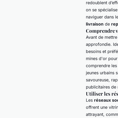
redoublent d’ef
on se spécialis
Diego
•
27 juin 2024
•
3 min de lecture
naviguer dans l
livraison
de
re
Comprendre v
Avant de mettre
approfondie. Id
besoins et préf
mines d'or pour 
comprendre les 
jeunes urbains s
savoureuse, rapi
publicitaires de
Utiliser les r
Les
réseaux so
offrent une vitr
attrayant, comm