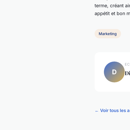
terme, créant a
appétit et bon m
Marketing
EC
D
D
← Voir tous les 