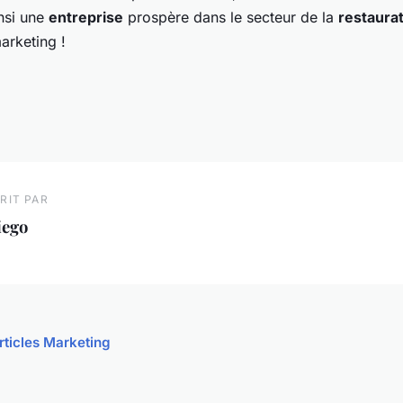
insi une
entreprise
prospère dans le secteur de la
restaura
arketing !
RIT PAR
iego
articles Marketing