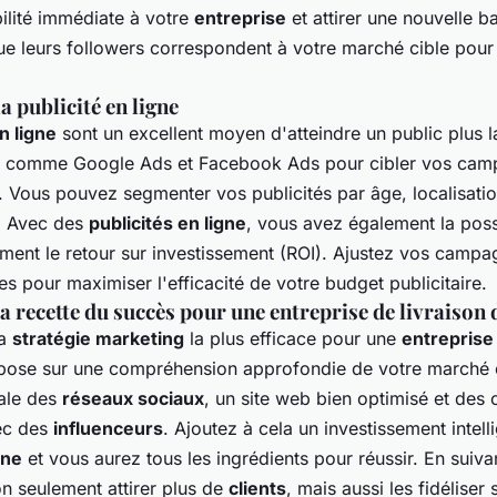
ilité immédiate à votre
entreprise
et attirer une nouvelle 
e leurs followers correspondent à votre marché cible pour
a publicité en ligne
n ligne
sont un excellent moyen d'atteindre un public plus la
s comme Google Ads et Facebook Ads pour cibler vos cam
 Vous pouvez segmenter vos publicités par âge, localisation
. Avec des
publicités en ligne
, vous avez également la possi
ment le retour sur investissement (ROI). Ajustez vos campa
 pour maximiser l'efficacité de votre budget publicitaire.
a recette du succès pour une entreprise de livraison 
la
stratégie marketing
la plus efficace pour une
entreprise 
pose sur une compréhension approfondie de votre marché c
male des
réseaux sociaux
, un site web bien optimisé et des 
ec des
influenceurs
. Ajoutez à cela un investissement intell
gne
et vous aurez tous les ingrédients pour réussir. En suiva
n seulement attirer plus de
clients
, mais aussi les fidéliser 