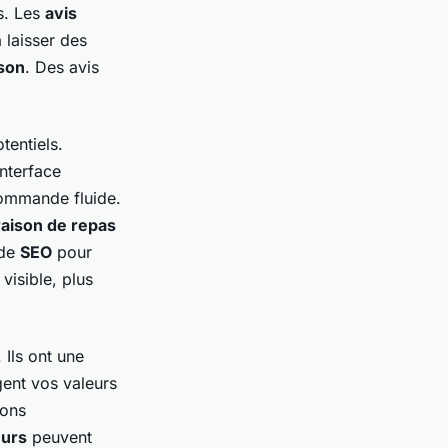
s. Les
avis
à laisser des
ison
. Des avis
tentiels.
interface
commande fluide.
raison de repas
 de
SEO
pour
visible, plus
. Ils ont une
agent vos valeurs
ions
eurs
peuvent