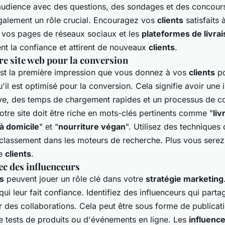
udience avec des questions, des sondages et des concour
galement un rôle crucial. Encouragez vos
clients
satisfaits 
r vos pages de réseaux sociaux et les
plateformes de livra
ent la confiance et attirent de nouveaux
clients
.
re site web pour la conversion
est la première impression que vous donnez à vos
clients
po
il est optimisé pour la conversion. Cela signifie avoir une 
uitive, des temps de chargement rapides et un processus de 
tre site doit être riche en mots-clés pertinents comme "
liv
à domicile
" et "
nourriture végan
". Utilisez des techniques
classement dans les moteurs de recherche. Plus vous serez 
de
clients
.
ec des influenceurs
s
peuvent jouer un rôle clé dans votre
stratégie marketing
qui leur fait confiance. Identifiez des influenceurs qui part
r des collaborations. Cela peut être sous forme de publicat
e tests de produits ou d'événements en ligne. Les
influenc