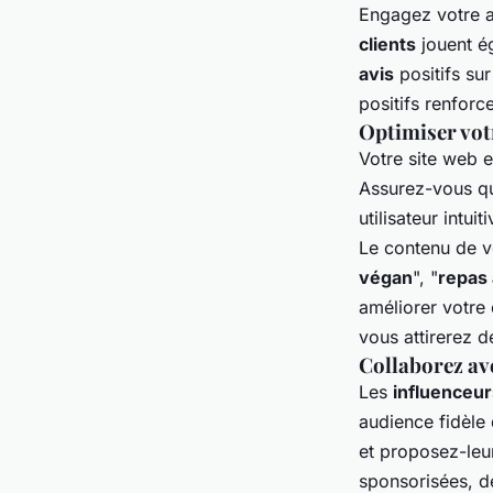
Engagez votre a
clients
jouent é
avis
positifs su
positifs renforc
Optimiser vot
Votre site web 
Assurez-vous qu'
utilisateur int
Le contenu de vo
végan
", "
repas 
améliorer votre 
vous attirerez 
Collaborez av
Les
influenceur
audience fidèle 
et proposez-leu
sponsorisées, d