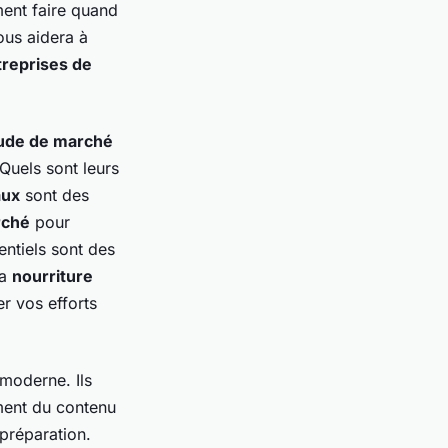
ment faire quand
ous aidera à
treprises de
ude de marché
 Quels sont leurs
aux
sont des
rché
pour
ntiels sont des
la
nourriture
r vos efforts
moderne. Ils
ment du contenu
préparation.