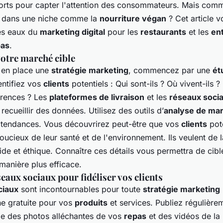
forts pour capter l'attention des consommateurs. Mais com
e dans une niche comme la
nourriture végan
? Cet article v
es eaux du
marketing digital
pour les
restaurants
et les
en
pas
.
otre marché cible
 en place une
stratégie marketing
, commencez par une
ét
entifiez vos
clients
potentiels : Qui sont-ils ? Où vivent-ils ?
érences ? Les
plateformes de livraison
et les
réseaux soci
recueillir des données. Utilisez des outils d’
analyse de ma
tendances. Vous découvrirez peut-être que vos
clients
pote
oucieux de leur santé et de l'environnement. Ils veulent de 
de et éthique. Connaître ces détails vous permettra de cible
 manière plus efficace.
éseaux sociaux pour fidéliser vos clients
ciaux
sont incontournables pour toute
stratégie marketing
ine gratuite pour vos
produits
et services. Publiez régulière
e des photos alléchantes de vos
repas
et des vidéos de la 