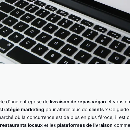
marketing digital
ête d'une entreprise de
livraison de repas végan
et vous ch
 pour une entreprise
stratégie marketing
pour attirer plus de
clients
? Ce guide 
rché où la concurrence est de plus en plus féroce, il est c
s végan ?
restaurants locaux
et les
plateformes de livraison
comm